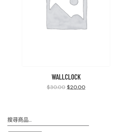
WALLCLOCK
$
30.00
$
20.00
搜
尋