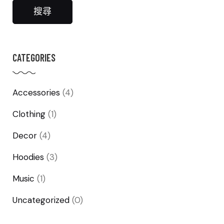
關
搜尋
鍵
字:
CATEGORIES
Accessories
(4)
Clothing
(1)
Decor
(4)
Hoodies
(3)
Music
(1)
Uncategorized
(0)